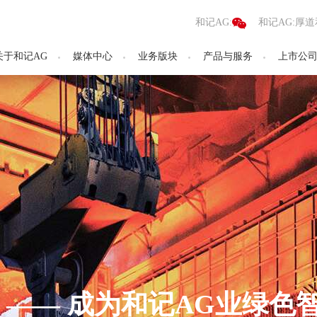
记AG:
和记AG:
和记AG:
和记AG:
和记AG:
<
和记AG:
和记AG:厚道
关于和记AG
媒体中心
业务版块
产品与服务
上市公
—— 成为和记AG业绿色